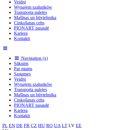
Veidņi
Wynajem szalunków
Transporta paletes
Mašīnas un būvtehnika
Cinkošanas cehs
PIONART pasaulē
Kariera
Kontakti
Navigation (x)
Sākums
Par mums
Sastatnes
Veidņi
Wynajem szalunków
Transporta paletes
Mašīnas un būvtehnika
Cinkošanas cehs
PIONART pasaulē
Kariera
Kontakti
PL
EN
DE
FR
CZ
HU
RO
UA
LT
LV
EE