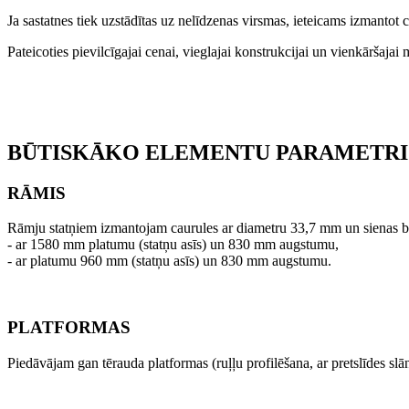
Ja sastatnes tiek uzstādītas uz nelīdzenas virsmas, ieteicams izmantot 
Pateicoties pievilcīgajai cenai, vieglajai konstrukcijai un vienkāršajai
BŪTISKĀKO ELEMENTU PARAMETRI
RĀMIS
Rāmju statņiem izmantojam caurules ar diametru 33,7 mm un sienas b
- ar 1580 mm platumu (statņu asīs) un 830 mm augstumu,
- ar platumu 960 mm (statņu asīs) un 830 mm augstumu.
PLATFORMAS
Piedāvājam gan tērauda platformas (ruļļu profilēšana, ar pretslīdes slān