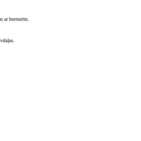
us ar bremzēm.
āvdaļas.