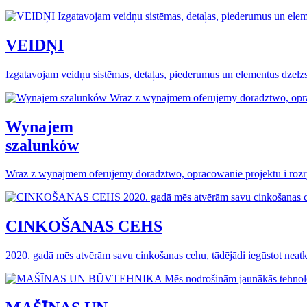
VEIDŅI
Izgatavojam veidņu sistēmas, detaļas, piederumus un elementus dzel
Wynajem
szalunków
Wraz z wynajmem oferujemy doradztwo, opracowanie projektu i rozr
CINKOŠANAS CEHS
2020. gadā mēs atvērām savu cinkošanas cehu, tādējādi iegūstot neatkar