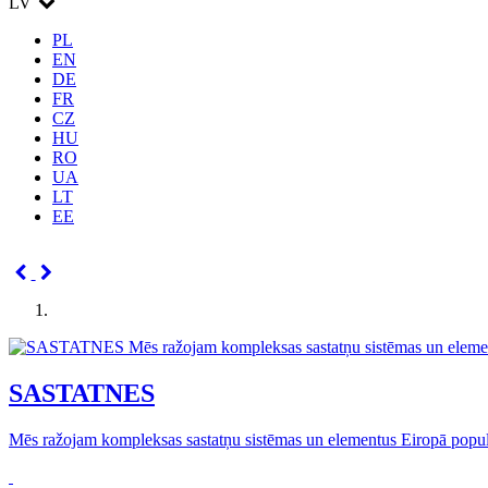
LV
PL
EN
DE
FR
CZ
HU
RO
UA
LT
EE
SASTATNES
Mēs ražojam kompleksas sastatņu sistēmas un elementus Eiropā popu