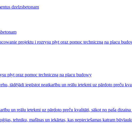
zsbetonam
ysu płyt oraz pomoc techniczną na placu budowy
ību un reālu ietekmi uz pārdoto preču kvalitāti, sākot no paša dizaina lī