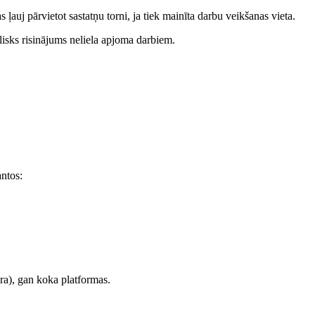
ļauj pārvietot sastatņu torni, ja tiek mainīta darbu veikšanas vieta.
elisks risinājums neliela apjoma darbiem.
ntos:
ara), gan koka platformas.