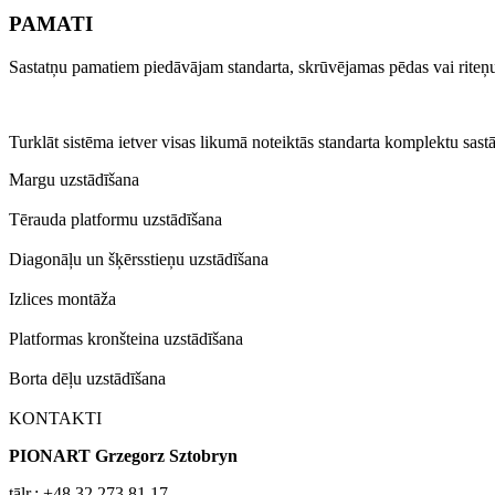
PAMATI
Sastatņu pamatiem piedāvājam standarta, skrūvējamas pēdas vai riteņ
Turklāt sistēma ietver visas likumā noteiktās standarta komplektu sast
Margu uzstādīšana
Tērauda platformu uzstādīšana
Diagonāļu un šķērsstieņu uzstādīšana
Izlices montāža
Platformas kronšteina uzstādīšana
Borta dēļu uzstādīšana
KONTAKTI
PIONART Grzegorz Sztobryn
tālr.: +48 32 273 81 17