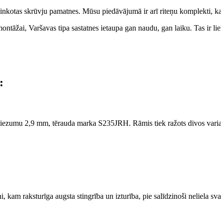
cinkotas skrūvju pamatnes. Mūsu piedāvājumā ir arī riteņu komplekti, kas 
 montāžai, Varšavas tipa sastatnes ietaupa gan naudu, gan laiku. Tas ir li
:
iezumu 2,9 mm, tērauda marka S235JRH. Rāmis tiek ražots divos varia
i, kam raksturīga augsta stingrība un izturība, pie salīdzinoši neliela sv