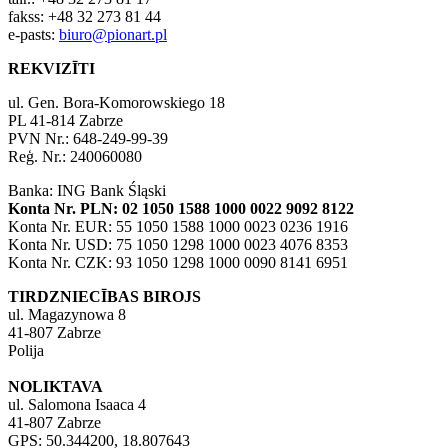
fakss: +48 32 273 81 44
e-pasts:
biuro@pionart.pl
REKVIZĪTI
ul. Gen. Bora-Komorowskiego 18
PL 41-814 Zabrze
PVN Nr.: 648-249-99-39
Reģ. Nr.: 240060080
Banka: ING Bank Śląski
Konta Nr. PLN: 02 1050 1588 1000 0022 9092 8122
Konta Nr. EUR: 55 1050 1588 1000 0023 0236 1916
Konta Nr. USD: 75 1050 1298 1000 0023 4076 8353
Konta Nr. CZK: 93 1050 1298 1000 0090 8141 6951
TIRDZNIECĪBAS BIROJS
ul. Magazynowa 8
41-807 Zabrze
Polija
NOLIKTAVA
ul. Salomona Isaaca 4
41-807 Zabrze
GPS: 50.344200, 18.807643