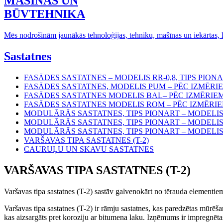
MAŠĪNAS UN
BŪVTEHNIKA
Mēs nodrošinām jaunākās tehnoloģijas, tehniku, mašīnas un iekārtas
Sastatnes
FASĀDES SASTATNES – MODELIS RR-0,8, TIPS PION
FASĀDES SASTATNES, MODELIS PUM – PĒC IZMĒRI
FASĀDES SASTATNES MODELIS BAL– PĒC IZMĒRIEM
FASĀDES SASTATNES MODELIS ROM – PĒC IZMĒRIE
MODULĀRĀS SASTATNES, TIPS PIONART – MODELI
MODULĀRĀS SASTATNES, TIPS PIONART – MODELI
MODULĀRĀS SASTATNES, TIPS PIONART – MODELI
VARŠAVAS TIPA SASTATNES (T-2)
CAURUĻU UN SKAVU SASTATNES
VARŠAVAS TIPA SASTATNES (T-2)
Varšavas tipa sastatnes (T-2) sastāv galvenokārt no tērauda elementiem
Varšavas tipa sastatnes (T-2) ir rāmju sastatnes, kas paredzētas mūrēš
kas aizsargāts pret koroziju ar bitumena laku. Izņēmums ir impregnēta