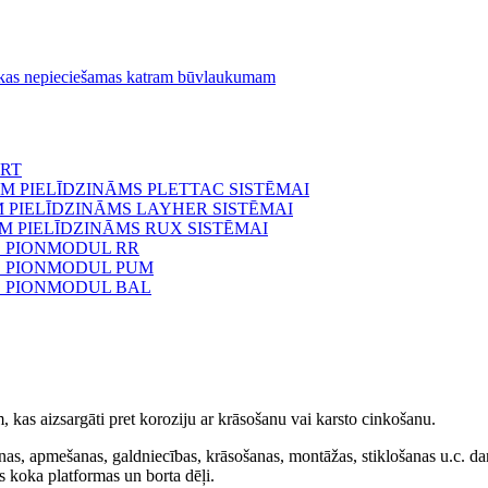
, kas nepieciešamas katram būvlaukumam
ART
EM PIELĪDZINĀMS PLETTAC SISTĒMAI
 PIELĪDZINĀMS LAYHER SISTĒMAI
M PIELĪDZINĀMS RUX SISTĒMAI
S PIONMODUL RR
S PIONMODUL PUM
S PIONMODUL BAL
, kas aizsargāti pret koroziju ar krāsošanu vai karsto cinkošanu.
anas, apmešanas, galdniecības, krāsošanas, montāžas, stiklošanas u.c. da
s koka platformas un borta dēļi.